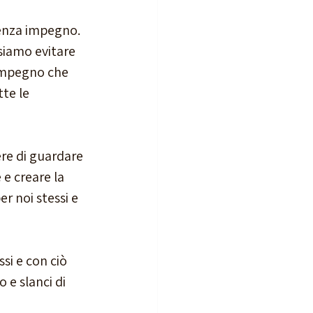
enza impegno. 
siamo evitare 
 impegno che 
te le 
ere di guardare 
 e creare la 
r noi stessi e 
si e con ciò 
 e slanci di 