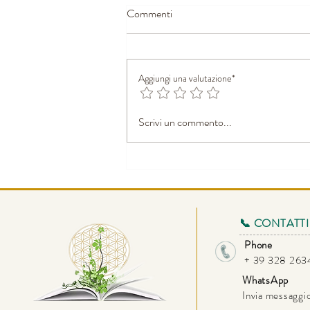
Commenti
Aggiungi una valutazione*
lL'ILLUSIONE DEL VIRTUALE
Scrivi un commento...
📞 CONTATTI
Phone
+ 39 328 26
WhatsApp
Invia messagg