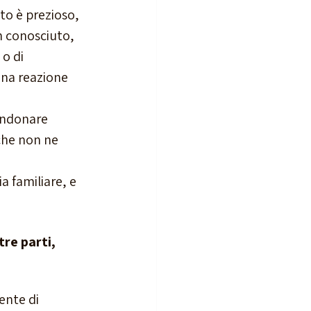
o è prezioso, 
 conosciuto, 
o di 
una reazione 
andonare 
che non ne 
 familiare, e 
re parti, 
ente di 