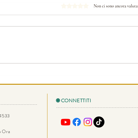
Valutazione 0 stelle su 5.
Non ci sono ancora valuta
CHE
AKASHA VISIONE CHE
CHIAMA
🌐 CONNETTITI
34533
io Ora