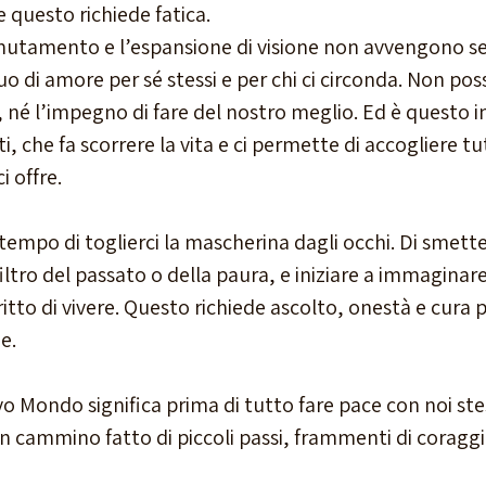
 questo richiede fatica.
mutamento e l’espansione di visione non avvengono s
o di amore per sé stessi e per chi ci circonda. Non pos
ere, né l’impegno di fare del nostro meglio. Ed è questo
, che fa scorrere la vita e ci permette di accogliere tut
i offre.
l tempo di toglierci la mascherina dagli occhi. Di smett
 filtro del passato o della paura, e iniziare a immaginare
itto di vivere. Questo richiede ascolto, onestà e cura pe
e.
o Mondo significa prima di tutto fare pace con noi stes
n cammino fatto di piccoli passi, frammenti di coraggio