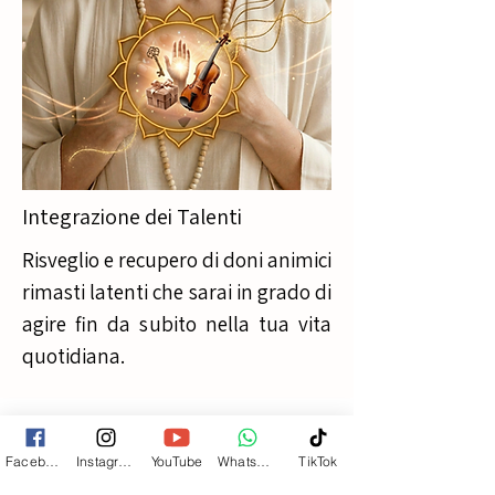
Integrazione dei Talenti
Risveglio e recupero di doni animici
rimasti latenti che sarai in grado di
agire fin da subito nella tua vita
quotidiana.
Sono una Maestra esperta,
Facebook
Instagram
YouTube
Whatsapp
TikTok
Iniziata alle 4 maestrie dei