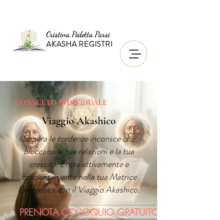
Cristina Pedetta Parsi
AKASHA REGISTRI
CONSULTO INDIVIDUALE
Viaggio Akashico
Supera le credenze inconsce che
bloccano le tue relazioni e la tua
crescita. Entra attivamente e
coscientemente nella tua Matrice
Energetica con il Viaggio Akashico.
PRENOTA COLLOQUIO GRATUITO