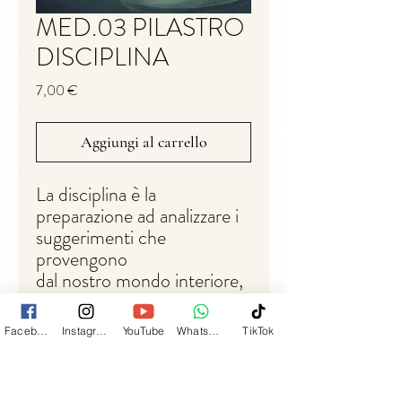
MED.03 PILASTRO
DISCIPLINA
Prezzo
7,00 €
Aggiungi al carrello
La disciplina è la
preparazione ad analizzare i
suggerimenti che
provengono
dal nostro mondo interiore,
incoraggiando la nostra
autenticità.
Facebook
Instagram
YouTube
Whatsapp
TikTok
La rivelazione del percorso
della nostra anima è un
processo continuo, e la