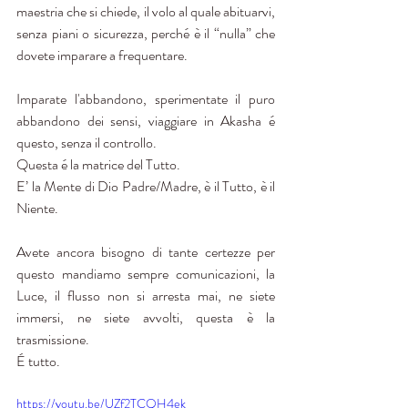
maestria che si chiede, il volo al quale abituarvi, 
senza piani o sicurezza, perché è il “nulla” che 
dovete imparare a frequentare.
Imparate l'abbandono, sperimentate il puro 
abbandono dei sensi, viaggiare in Akasha é 
questo, senza il controllo. 
Questa é la matrice del Tutto. 
E’ la Mente di Dio Padre/Madre, è il Tutto, è il 
Niente. 
Avete ancora bisogno di tante certezze per 
questo mandiamo sempre comunicazioni, la 
Luce, il flusso non si arresta mai, ne siete 
immersi, ne siete avvolti, questa è la 
trasmissione. 
É tutto.
https://youtu.be/UZf2TCQH4ek