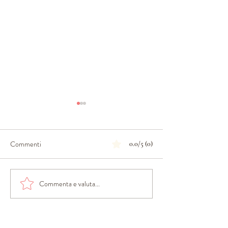
Commenti
0.0/5 (0)
CHIEDI E TI SA
Commenta e valuta...
PROSSIMO FUTURO
POSSIBILE