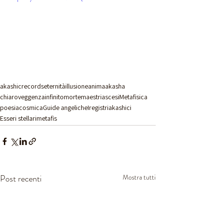
akashicrecords
eternità
illusione
anima
akasha
chiaroveggenza
infinito
morte
maestriascesi
Metafisica
poesiacosmica
Guide angeliche
Iregistriakashici
Esseri stellari
metafis
Post recenti
Mostra tutti