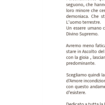
seguono, che hanno 
loro minore che cer
demoniaca. Che st
L’uomo terrestre.
Un essere umano che
Divino Supremo.
Avremo meno fatica
stare in Ascolto del
con la gioia , lascia
predominante.
Scegliamo quindi la 
d'Amore incondizion
con questo andament
d’esistere. 
Dedicato a tutta la 