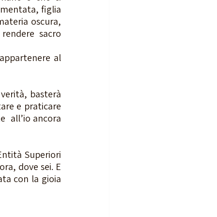
entata, figlia 
ateria oscura, 
rendere sacro 
appartenere al 
erità, basterà 
are e praticare 
e  all’io ancora 
ntità Superiori 
ra, dove sei. E 
ta con la gioia 