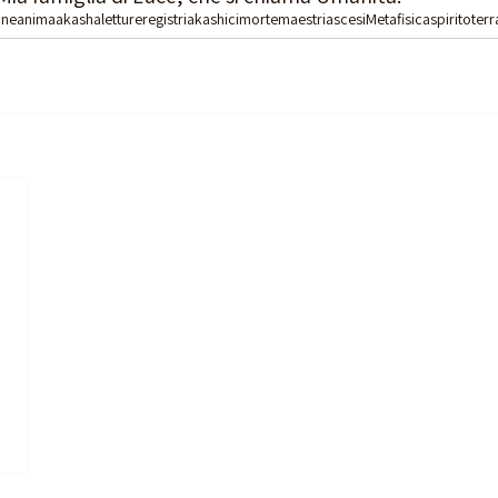
one
anima
akasha
lettureregistriakashici
morte
maestriascesi
Metafisica
spirito
ter