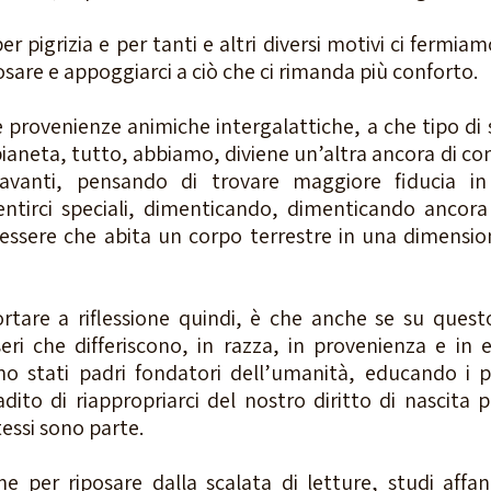
r pigrizia e per tanti e altri diversi motivi ci fermiam
posare e appoggiarci a ciò che ci rimanda più conforto. 
e provenienze animiche intergalattiche, a che tipo di 
pianeta, tutto, abbiamo, diviene un’altra ancora di con
avanti, pensando di trovare maggiore fiducia in 
ntirci speciali, dimenticando, dimenticando ancora 
essere che abita un corpo terrestre in una dimension
rtare a riflessione quindi, è che anche se su quest
seri che differiscono, in razza, in provenienza e in e
no stati padri fondatori dell’umanità, educando i pr
to di riappropriarci del nostro diritto di nascita per
tessi sono parte. 
e per riposare dalla scalata di letture, studi affann