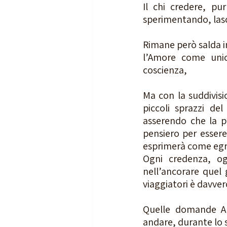
Il chi credere, pu
sperimentando, lasc
Rimane però salda in
l’Amore come unica
coscienza,
Ma con la suddivisio
piccoli sprazzi del
asserendo che la pr
pensiero per essere
esprimerà come egr
Ogni credenza, og
nell’ancorare quel 
viaggiatori è davvero
Quelle domande Am
andare, durante lo s