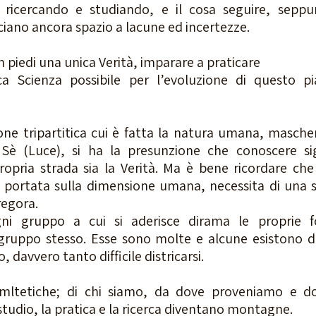
r ricercando e studiando, e il cosa seguire, seppu
iano ancora spazio a lacune ed incertezze.  
 piedi una unica Verità, imparare a praticare 
 Scienza possibile per l’evoluzione di questo pia
ne tripartitica cui è fatta la natura umana, maschera 
 Sè (Luce), si ha la presunzione che conoscere sign
opria strada sia la Verità. Ma è bene ricordare che 
 portata sulla dimensione umana, necessita di una st
egora. 
ni gruppo a cui si aderisce dirama le proprie f
gruppo stesso. Esse sono molte e alcune esistono da 
, davvero tanto difficile districarsi.
ltetiche; di chi siamo, da dove proveniamo e d
tudio, la pratica e la ricerca diventano montagne.