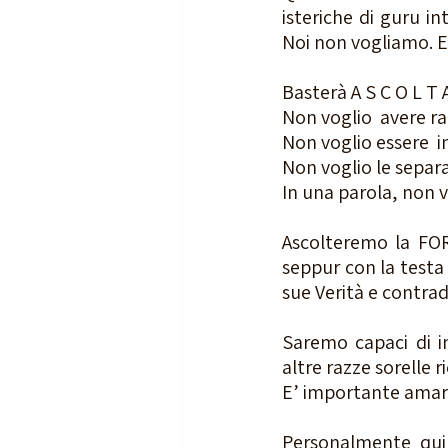
isteriche di guru in
Noi non vogliamo. E
Basterà A S C O L T 
Non voglio  avere r
Non voglio essere  i
Non voglio le separ
In una parola, non v
Ascolteremo la FOR
seppur con la testa f
sue Verità e contrad
Saremo capaci di i
altre razze sorelle
E’ importante amare
Personalmente quin