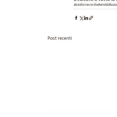
akashicrecords
eternità
illusi
Post recenti