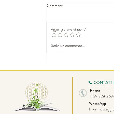
Commenti
ESSERI SOLARI
Aggiungi una valutazione*
Scrivi un commento...
📞 CONTATTI
Phone
+ 39 328 26
WhatsApp
Invia messagg