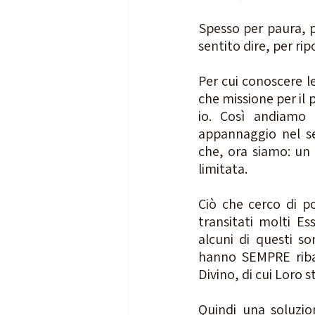
Spesso per paura, pe
sentito dire, per ri
Per cui conoscere l
che missione per il 
io. Così andiamo 
appannaggio nel se
che, ora siamo: un 
limitata. 
Ciò che cerco di po
transitati molti Es
alcuni di questi so
hanno SEMPRE ribadi
Divino, di cui Loro s
Quindi una soluzion