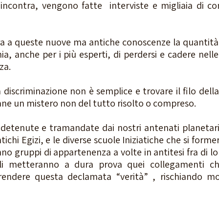
 incontra, vengono fatte  interviste e migliaia di con
 ora a queste nuove ma antiche conoscenze la quantità 
hia, anche per i più esperti, di perdersi e cadere nelle
za. 
discriminazione non è semplice e trovare il filo della
ne un mistero non del tutto risolto o compreso. 
detenute e tramandate dai nostri antenati planetari 
ntichi Egizi, e le diverse scuole Iniziatiche che si forme
no gruppi di appartenenza a volte in antitesi fra di lo
uali metteranno a dura prova quei collegamenti ch
endere questa declamata “verità” , rischiando mol