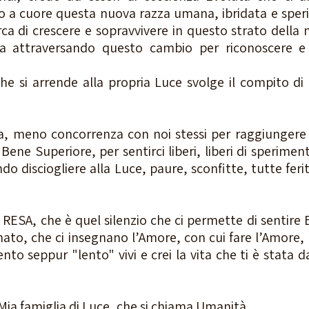
a cuore questa nuova razza umana, ibridata e sperim
ca di crescere e sopravvivere in questo strato della m
a attraversando questo cambio per riconoscere e 
 si arrende alla propria Luce svolge il compito di 
, meno concorrenza con noi stessi per raggiungere v
 Bene Superiore, per sentirci liberi, liberi di speriment
ndo disciogliere alla Luce, paure, sconfitte, tutte ferit
RESA, che è quel silenzio che ci permette di sentire E
ato, che ci insegnano l’Amore, con cui fare l’Amore, o
o seppur "lento" vivi e crei la vita che ti è stata da
Mia famiglia di Luce, che si chiama Umanità. 