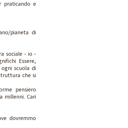
r praticando e 
no/pianeta di 
sociale - io -  
ifichi Essere, 
ogni scuola di 
ruttura che si 
orme pensiero 
millenni. Cari 
ove dovremmo 