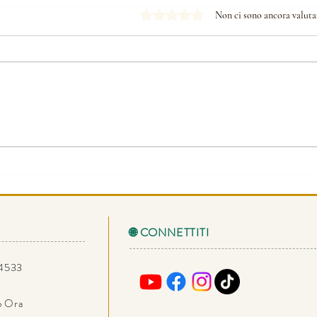
Valutazione 0 stelle su 5.
Non ci sono ancora valuta
🌐 CONNETTITI
34533
io Ora