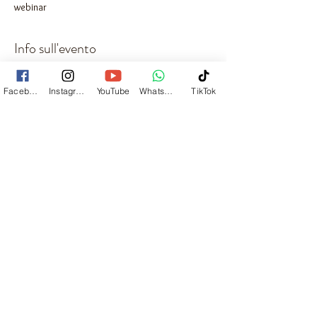
webinar
Info sull'evento
WEBINAR - I REGISTRI AKASHICI E MOLTO 
ALTRO ANCORA
Facebook
Instagram
YouTube
Whatsapp
TikTok
Togliti un pò di domande - Dubbi, vacui 
insegnamenti. 
POTRAI FARE DOMANE DAL VIVO SOLO SUI 
TEMI TRATTATI.
COSA SONO I REGISTRI AKASHICI?
LE LETTURE AKASHICHE
VIAGGIO AKASHICO
Mostra di più
Condividi questo evento