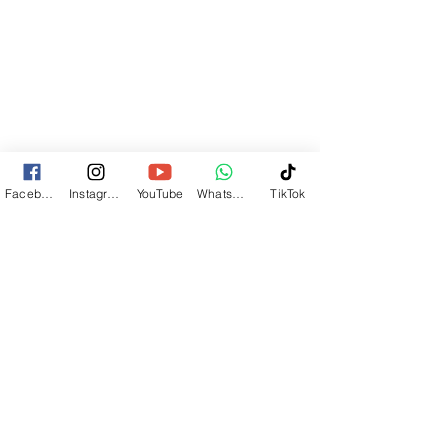
Facebook
Instagram
YouTube
Whatsapp
TikTok
Quando parliamo dei luoghi sacri dell'antico 
Egitto, dobbiamo sintonizzarci sulle energie 
profonde che questi luoghi emanano e sulle 
sensazioni intense che possiamo vivere 
durante una visita. Anche se le mura possono 
essere in rovina e le divinità e i loro seguaci 
sembrano essere scomparsi da tempo, la loro 
magia vive ancora, vibrando nell'aria e nelle 