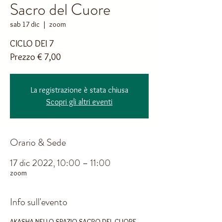
Sacro del Cuore
sab 17 dic
  |  
zoom
CICLO DEI 7
Prezzo € 7,00
La registrazione è stata chiusa
Scopri gli altri eventi
Orario & Sede
17 dic 2022, 10:00 – 11:00
zoom
Info sull'evento
AKASHA NELLO SPAZIO SACRO DEL CUORE