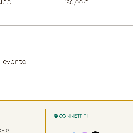
MICO
180,00 €
o evento
🌐 CONNETTITI
34533