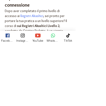
connessione
Dopo aver completato il primo livello di 
accesso ai 
Registri Akashici
, sei pronto per 
portare la tua pratica a un livello superiore? Il 
corso di 
sui Registri Akashici Livello 2
, 
condotto da Cristina Pedetta, è un viaggio 
avanzato e trasformativo che ti guiderà 
nell’arte di 
leggere i Registri per altre 
Facebook
Instagram
YouTube
Whatsapp
TikTok
persone
.Questo percorso ti permetterà di 
espandere le tue competenze, lavorare con 
l’energia dell’Akasha e supportare gli altri nella 
loro crescita personale e spirituale.
Perché frequentare Registri 
Akashici Livello 2?
Se hai già sperimentato la potenza dei Registri 
Akashici accedendo al tuo campo energetico, il 
passo successivo è imparare a offrire questa 
opportunità ad altre persone. Questo corso ti 
fornirà gli strumenti per: