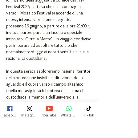
All’interno della suggestiva cornice del Pre-
Festival 2026, l'attesa che ci accompagna 
verso il Mosaico Festival si accende di una 
nuova, intensa vibrazione energetica. Il 
prossimo 19 giugno, a partire dalle ore 21:00, vi 
invito a partecipare a un incontro speciale 
intitolato "Oltre la Mente", un viaggio condiviso 
per imparare ad ascoltare tutto ciò che 
normalmente sfugge ai nostri sensi fisici e alla 
razionalità quotidiana.
In questa serata esploreremo insieme i territori 
della percezione invisibile, direzionando lo 
sguardo e il cuore verso il campo akashico, 
quella meravigliosa biblioteca dell'anima che 
custodisce la memoria dell'universo e la 
traccia del nostro cammino. Impareremo a 
riconoscere i segnali sottili, quei sussurri 
Facebook
Instagram
YouTube
Whatsapp
TikTok
discreti ma costanti attraverso cui le 
dimensioni superiori e le nostre guide si 
mettono in contatto con noi ogni giorno per 
orientare i nostri passi.