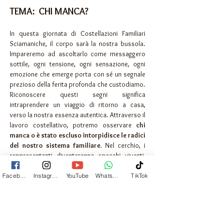
TEMA:  CHI MANCA?
In questa giornata di Costellazioni Familiari 
Sciamaniche, il corpo sarà la nostra bussola. 
Impareremo ad ascoltarlo come messaggero 
sottile, ogni tensione, ogni sensazione, ogni 
emozione che emerge porta con sé un segnale 
prezioso della ferita profonda che custodiamo. 
Riconoscere questi segni significa 
intraprendere un viaggio di ritorno a casa, 
verso la nostra essenza autentica. Attraverso il 
lavoro costellativo, potremo osservare 
chi 
manca o è stato escluso intorpidisce le radici 
del nostro sistema familiare.
 Nel cerchio, i 
rappresentanti diventeranno specchi viventi, 
daranno forma ai fili invisibili che ci legano agli 
antenati, permettendoci di 
portare luce 
là dove 
Facebook
Instagram
YouTube
Whatsapp
TikTok
il dolore si è 
ripetuto per generazioni.
Il respiro sciamanico accompagnerà questo 
processo, aprendo lo spazio sacro in cui il 