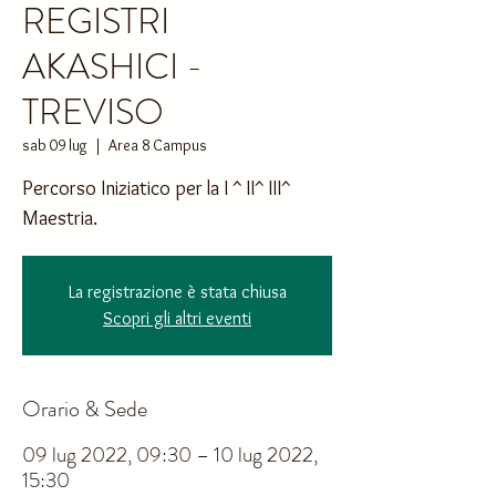
REGISTRI
AKASHICI -
TREVISO
sab 09 lug
  |  
Area 8 Campus
Percorso Iniziatico per la I ^ II^ III^
La registrazione è stata chiusa
Scopri gli altri eventi
Orario & Sede
09 lug 2022, 09:30 – 10 lug 2022,
15:30