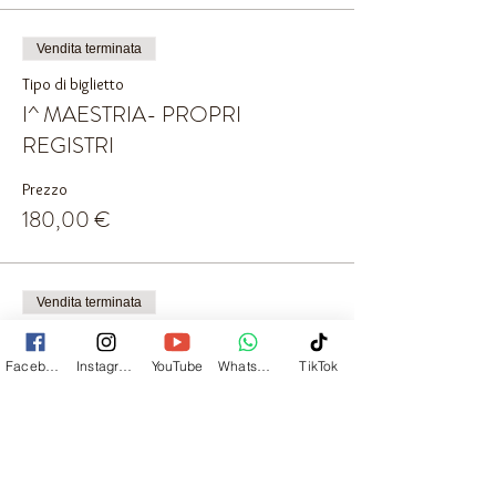
Vendita terminata
Tipo di biglietto
I^ MAESTRIA- PROPRI
REGISTRI
Prezzo
180,00 €
Vendita terminata
Tipo di biglietto
I^ II^ MAESTRIA - R. AKASHICI
Facebook
Instagram
YouTube
Whatsapp
TikTok
Prezzo
300,00 €