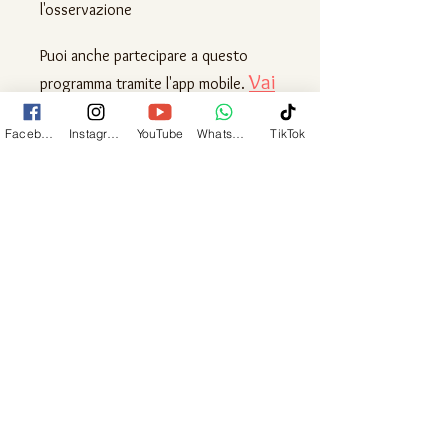
l'osservazione
Puoi anche partecipare a questo
Vai
programma tramite l'app mobile.
all'App
Facebook
Instagram
YouTube
Whatsapp
TikTok
Prezzo
75,00 €
Istruttori
Cristina Pedetta
Parsi