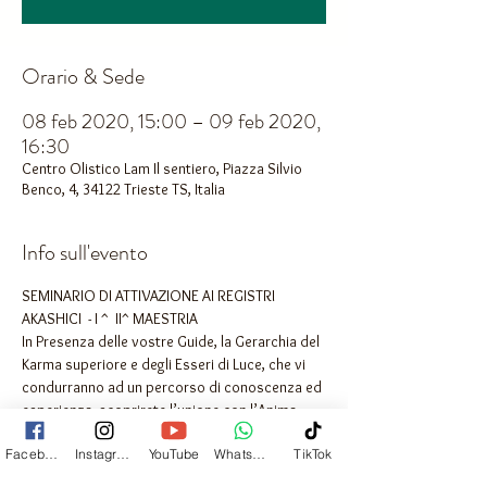
Orario & Sede
08 feb 2020, 15:00 – 09 feb 2020,
16:30
Centro Olistico Lam Il sentiero, Piazza Silvio
Benco, 4, 34122 Trieste TS, Italia
Info sull'evento
SEMINARIO DI ATTIVAZIONE AI REGISTRI 
AKASHICI  - I ^  II^ MAESTRIA
In Presenza delle vostre Guide, la Gerarchia del 
Karma superiore e degli Esseri di Luce, che vi 
condurranno ad un percorso di conoscenza ed 
esperienza, scoprirete l’unione con l’Anima, 
come sanarla da vecchie memorie karmiche 
Facebook
Instagram
YouTube
Whatsapp
TikTok
che oggi non occorrono più e co-creare con 
la “Fonte” nuovi pensieri, per entrare nel Nuovo 